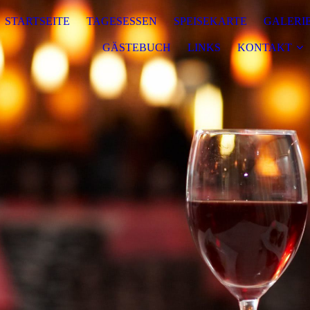
STARTSEITE
TAGESESSEN
SPEISEKARTE
GALERI
GÄSTEBUCH
LINKS
KONTAKT