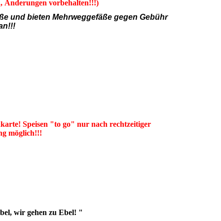
, Änderungen vorbehalten!!!)
äße und bieten Mehrweggefäße gegen Gebühr
an!!!
e_2023.pdf
(1.11MB)
e_2023.pdf
(1.11MB)
arte! Speisen "to go" nur nach rechtzeitiger
ng möglich!!!
el, wir gehen zu Ebel! "