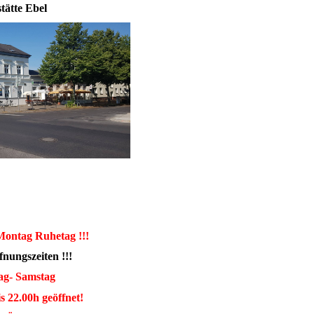
tätte Ebel
ontag Ruhetag !!!
fnungszeiten !!!
ag- Samstag
s 22.00h geöffn
et
!